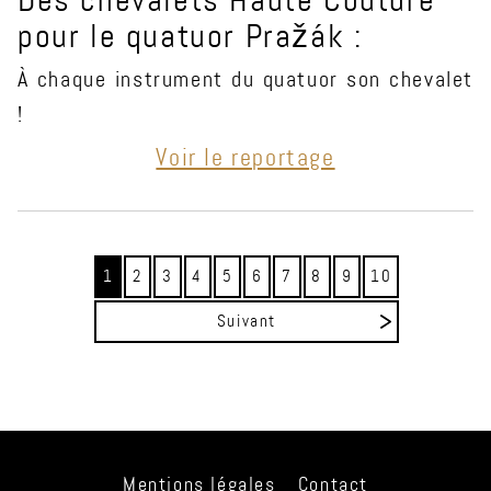
pour le quatuor Pražák :
À chaque instrument du quatuor son chevalet
!
Voir le reportage
1
2
3
4
5
6
7
8
9
10
Suivant
Mentions légales
Contact