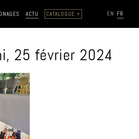
EN
FR
GNAGES
ACTU
CATALOGUE +
, 25 février 2024